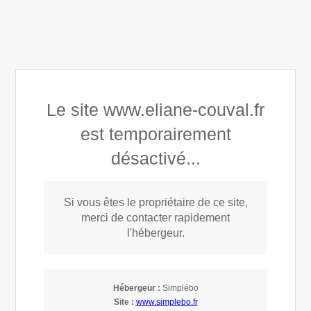
Éliane COUVAL
Appeler
Prendre rendez-vous
Le site www.eliane-couval.fr
est temporairement
désactivé...
Articles publiés par Éliane COUVAL
Si vous êtes le propriétaire de ce site,
merci de contacter rapidement
l'hébergeur.
Hébergeur :
Simplébo
Site :
www.simplebo.fr