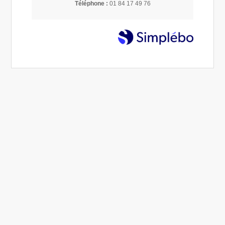
Téléphone :
01 84 17 49 76
Hypersensibilité : comment le nerf vague donne
un sens à vos états intérieurs ?
21 Mai 2026
Éliane COUVAL
Hypersensible
Depuis toujours, vous portez en vous une vie intérieure riche,
dense, vivante. Cependant ce que vous avez perçu de
l’extérieur ne vous a pas permis jusqu’à p...
Lire la suite...
Mieux vivre son hypersensibilité : transformer
l'intensité en richesse
24 Avr 2026
Éliane COUVAL