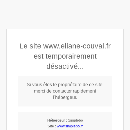
Éliane COUVAL
Appeler
Prendre rendez-vous
Le site www.eliane-couval.fr
Praticiennereiki
est temporairement
désactivé...
Si vous êtes le propriétaire de ce site,
merci de contacter rapidement
l'hébergeur.
Sortir de la séduction pernicieuse et des liens
toxiques en trois étapes de conscientisation
Hébergeur :
Simplébo
Site :
www.simplebo.fr
25 Août 2025
Éliane COUVAL
Relations toxiques