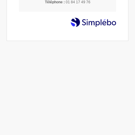
Téléphone :
01 84 17 49 76
Lire la suite...
PraticienneReiki
Lever les tabous sur le Reiki : vérités et contre-
vérités
13 Août 2025
Éliane COUVAL
Reiki
Lire la suite...
PraticienneReiki