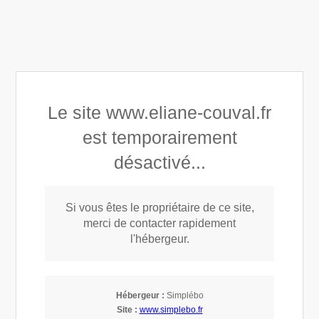
Éliane COUVAL
Appeler
Prendre rendez-vous
Le site www.eliane-couval.fr
est temporairement
désactivé...
Si vous êtes le propriétaire de ce site,
merci de contacter rapidement
l'hébergeur.
Lever les tabous sur le
Reiki : vérités et contre-
Hébergeur :
Simplébo
Site :
www.simplebo.fr