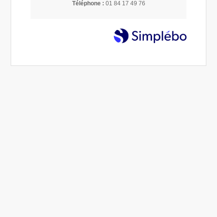
vérités
Téléphone :
01 84 17 49 76
13 Août 2025
Éliane COUVAL
Reiki
3 likes
Commenter
Le Reiki… un mot qui intrigue, qui attire, mais qui suscite
Trop souvent, on imagine le
aussi son lot de préjugés.
Reiki comme une technique rapide, qui s’improvise
sans préparation,
un peu comme un sport intensif où l’on
« donne tout » en quelques minutes.
le Reiki demande du temps
de
La réalité est tout autre :
,
la discipline et un véritable engagement personnel
pour le praticien.
Ce qu’est vraiment le Reiki
art ancien d’harmonisation énergétique
Le Reiki est un
qui agit sur les méridiens et les chakras (roues d’énergie)