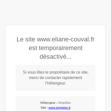
Éliane COUVAL
Appeler
Prendre rendez-vous
Le site www.eliane-couval.fr
Thérapieholistique
est temporairement
désactivé...
Si vous êtes le propriétaire de ce site,
merci de contacter rapidement
l'hébergeur.
Lever les tabous sur le Reiki : vérités et contre-
vérités
Hébergeur :
Simplébo
Site :
www.simplebo.fr
13 Août 2025
Éliane COUVAL
Reiki