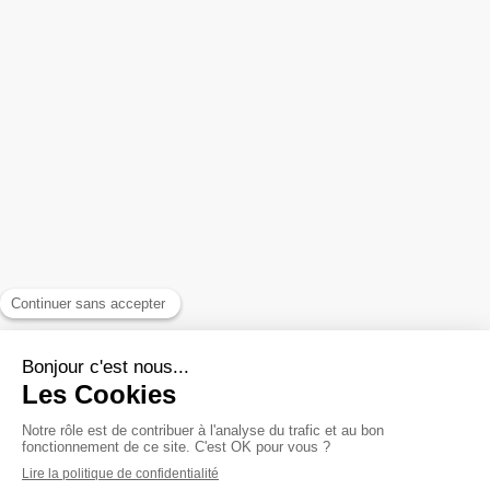
Contact
EFT pour sortir des schémas récurrents
FAQ
Reiki pour booster sa vitalité
Accompagnement des relations toxiques
Plan du site
Mentions légales et confidentialité
Politique de confidentialité
Conditions générales d'utilisation du site
Conditions générales de vente
©2022 Éliane Couval Maître enseignante Reiki spécialisée dans
les problématiques relationnelles