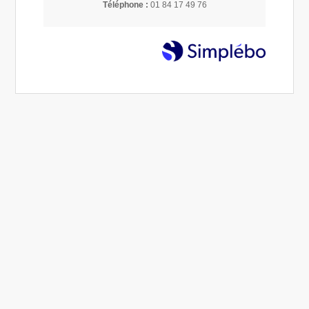
Téléphone :
01 84 17 49 76
Lire la suite...
thérapieholistique
Reiki & Dépendance affective : lever les tabous,
retrouver sa liberté émotionnelle
12 Août 2025
Éliane COUVAL
Reiki
Lire la suite...
thérapieholistique