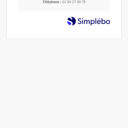
Téléphone :
01 84 17 49 76
Quittez le chantage de la séduction en 3 étapes
08 Août 2025
Éliane COUVAL
Relations toxiques
Lire la suite...
apprentissages
1 article
Rechercher
Derniers articles