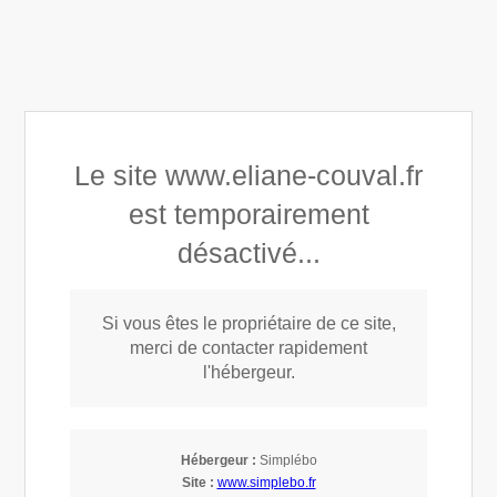
Éliane COUVAL
Appeler
Prendre rendez-vous
Le site www.eliane-couval.fr
est temporairement
désactivé...
Apprentissages
Si vous êtes le propriétaire de ce site,
merci de contacter rapidement
l'hébergeur.
Hébergeur :
Simplébo
Site :
www.simplebo.fr