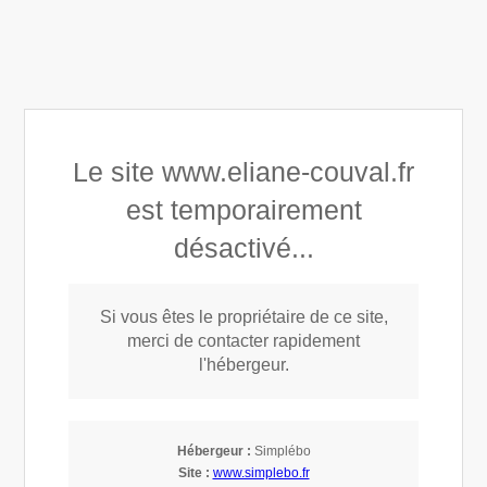
Éliane COUVAL
Appeler
Prendre rendez-vous
Le site www.eliane-couval.fr
est temporairement
désactivé...
Enfant
Si vous êtes le propriétaire de ce site,
merci de contacter rapidement
l'hébergeur.
Hébergeur :
Simplébo
Site :
www.simplebo.fr