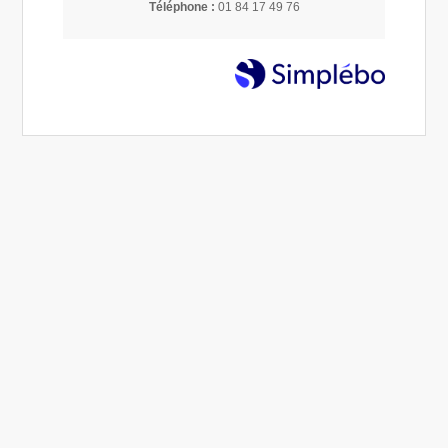
Téléphone :
01 84 17 49 76
Quand l'enfant dérange par son comportement à
l'extérieur du cercle familial
05 Fév 2023
Éliane COUVAL
Troubles de l'attention
Dans mon expérience de parent d'enfant TDAH à une
certaine époque j'aurais aimé être accompagnée afin d'apaiser
toutes mes questionnements, mes doutes afin d'être guidée
dans la relation à mon fils...
Lire la suite...
enfant
Hypersensible et bien dans sa peau