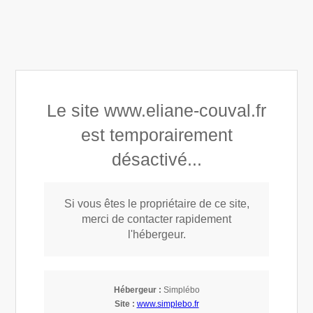
Éliane COUVAL
Appeler
Prendre rendez-vous
Le site www.eliane-couval.fr
est temporairement
désactivé...
Magnétisme
Si vous êtes le propriétaire de ce site,
merci de contacter rapidement
l'hébergeur.
Hébergeur :
Simplébo
Site :
www.simplebo.fr