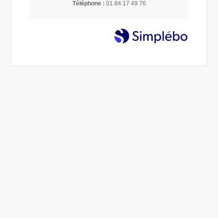
Téléphone :
01 84 17 49 76
Comment se préparer à une séance de Reiki (et
que faire après pour en tirer le meilleur) ?
03 Avr 2024
Éliane COUVAL
Reiki
Dans cet article, vous retrouverez quelques conseils pour
optimiser les bienfaits de votre séance. Les séances de
Reiki favorisent notamment le déblocage de ...
Lire la suite...
magnétisme
1 article
Rechercher